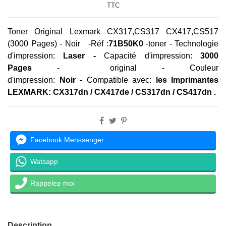
TTC
Toner Original Lexmark CX317,CS317 CX417,CS517
(3000 Pages) - Noir -Réf :
71B50K0
-toner -
Technologie
d'impression:
Laser
-
Capacité d'impression:
3000
Pages
- original - Couleur
d'impression:
Noir -
Compatible avec:
les Imprimantes
LEXMARK: CX317dn / CX417de / CS317dn / CS417dn .
Facebook Menssenger
Watsapp
Rappelez-moi
Description