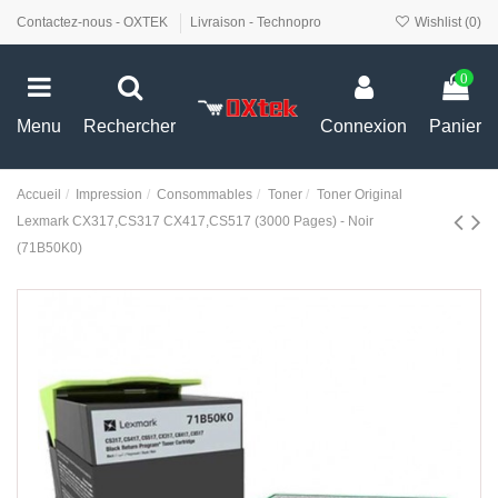
Contactez-nous - OXTEK
Livraison - Technopro
Wishlist (
0
)
0
Menu
Rechercher
Connexion
Panier
Accueil
Impression
Consommables
Toner
Toner Original
Lexmark CX317,CS317 CX417,CS517 (3000 Pages) - Noir
(71B50K0)