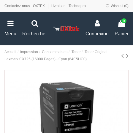
Contactez-nous - OXTEK
Livraison - Technopro
Wishlist (
0
)
0
Menu
Rechercher
Connexion
Panier
Accueil
Impression
Consommables
Toner
Toner Original
Lexmark CX725 (16000 Pages) - Cyan (84C5HC0)