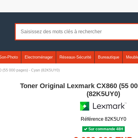
Son-Photo
Electroménager
Réseaux-Sécurité
Bureautique
Meuble
0 (55 000 pages) - Cyan (82K5UY0)
Toner Original Lexmark CX860 (55 00
(82K5UY0)
Référence
82K5UY0
Sur commande 48H