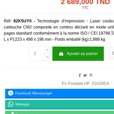
2 689,000 TND
TTC
Réf:
82K5UY0 -
Technologie d'impression :
Laser couleu
cartouche CMJ composite en continu déclaré en mode unilat
pages standard conformément à la norme ISO / CEI 19798,
T
L x P):
223 x 498 x 196 mm -
Poids emballé (kg):
1,888 kg
Ajouter au panier
Pc Portable HP
2S529EA
Facebook Menssenger
Watsapp