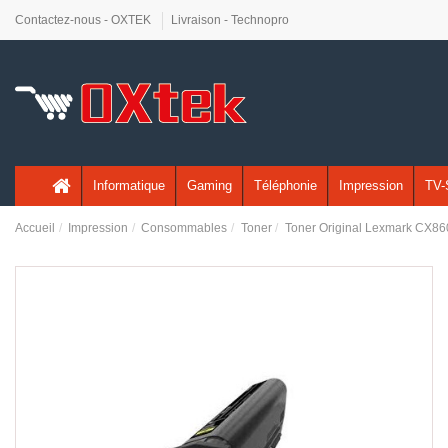
Contactez-nous - OXTEK
Livraison - Technopro
Informatique
Gaming
Téléphonie
Impression
TV-
Accueil
Impression
Consommables
Toner
Toner Original Lexmark CX86