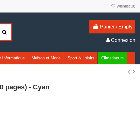
Wishlist (
0
)
Panier
/
Empty
Connexion
 Informatique
Maison et Mode
Sport & Loisirs
Climatiseurs
0 pages) - Cyan