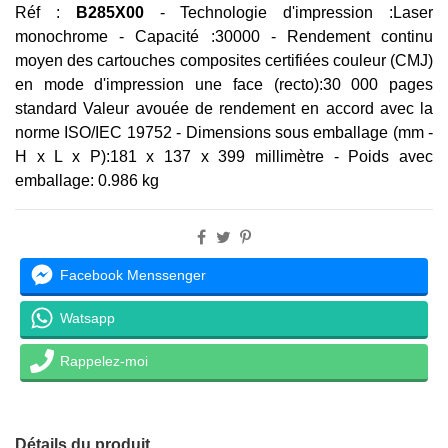
Réf :
B285X00
-
Technologie d'impression :
Laser
monochrome -
Capacité :30
000 -
Rendement continu
moyen des cartouches composites certifiées couleur (CMJ)
en mode d'impression une face (recto):
30 000 pages
standard Valeur avouée de rendement en accord avec la
norme ISO/IEC 19752 -
Dimensions sous emballage (mm -
H x L x P):
181 x 137 x 399 millimètre -
Poids avec
emballage:
0.986 kg
Facebook Menssenger
Watsapp
Rappelez-moi
Détails du produit