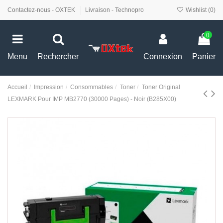
Contactez-nous - OXTEK
Livraison - Technopro
Wishlist (
0
)
0
Menu
Rechercher
Connexion
Panier
Accueil
Impression
Consommables
Toner
Toner Original
LEXMARK Pour IMP MB2770 (30000 Pages) - Noir (B285X00)