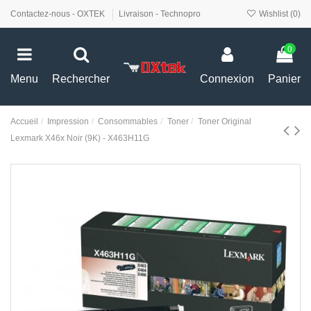
Contactez-nous - OXTEK
Livraison - Technopro
Wishlist (
0
)
0
Menu
Rechercher
Connexion
Panier
Accueil
Impression
Consommables
Toner
Toner Original
Lexmark X46x Noir (9K) - X463H11G