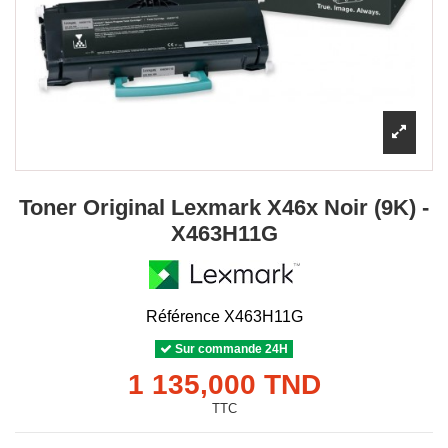
Toner Original Lexmark X46x Noir (9K) -
X463H11G
Référence
X463H11G
Sur commande 24H
1 135,000 TND
TTC