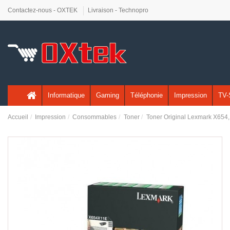
Contactez-nous - OXTEK
Livraison - Technopro
Informatique
Gaming
Téléphonie
Impression
TV-
Accueil
Impression
Consommables
Toner
Toner Original Lexmark X654