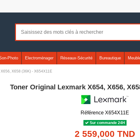
Son-Photo
Electroménager
Réseaux-Sécurité
Bureautique
Meuble
, X656, X658 (36K) - X654X11E
Toner Original Lexmark X654, X656, X65
Référence
X654X11E
Sur commande 24H
2 559,000 TND