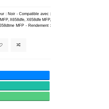
ur : Noir - Compatible avec :
MFP, X658dfe, X658dfe MFP,
658dtme MFP - Rendement :