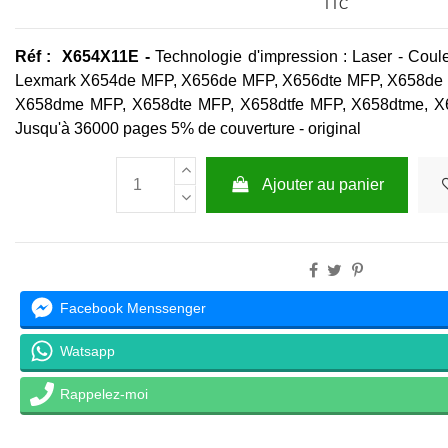
TTC
Réf : X654X11E -
Technologie d'impression : Laser - Coule
Lexmark X654de MFP, X656de MFP, X656dte MFP, X658de 
X658dme MFP, X658dte MFP, X658dtfe MFP, X658dtme, X
Jusqu'à 36000 pages 5% de couverture - original
Ajouter au panier
Facebook Menssenger
Watsapp
Rappelez-moi