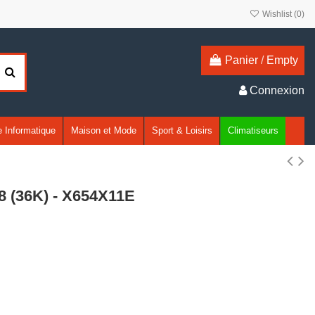
Wishlist (
0
)
Panier
/
Empty
Connexion
 Informatique
Maison et Mode
Sport & Loisirs
Climatiseurs
8 (36K) - X654X11E