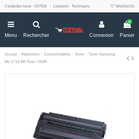
Contactez-nous - OXTEK
Livraison - Technopro
Wishlist (
0
)
0
Menu
Rechercher
Connexion
Panier
Accueil
Impression
Consommables
Toner
Toner Samsung
ML-1710 BK Fuse / 560R