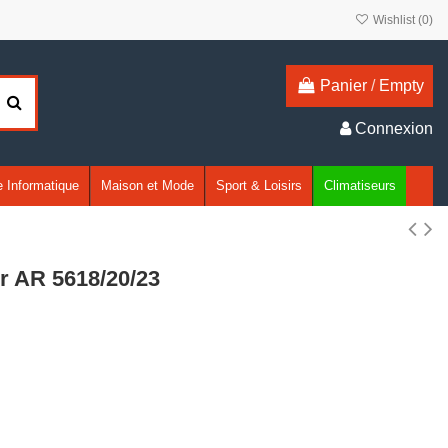
Wishlist (
0
)
Panier
/
Empty
Connexion
 Informatique
Maison et Mode
Sport & Loisirs
Climatiseurs
r AR 5618/20/23