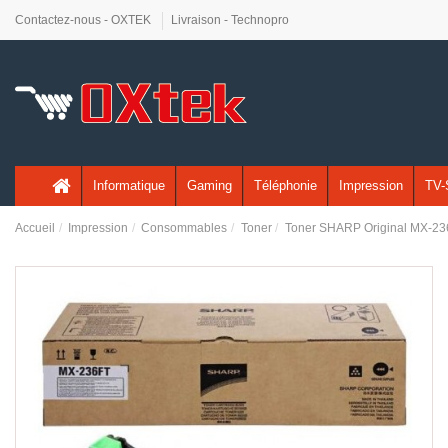
Contactez-nous - OXTEK
Livraison - Technopro
Informatique
Gaming
Téléphonie
Impression
TV-
Accueil
Impression
Consommables
Toner
Toner SHARP Original MX-23