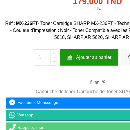
179,000 TND
TTC
Réf :
MX-236FT-
Toner Cartridge SHARP MX-236FT - Technol
- Couleur d'impression : Noir - Toner Compatible avec l
5618, SHARP AR 5620, SHARP AR
Ajouter au panier
Cartouche de toner
Cartouche de Toner SH
Facebook Menssenger
Watsapp
Rappelez-moi