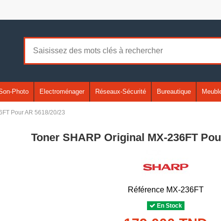
Son-Photo
Electroménager
Réseaux-Sécurité
Bureautique
Meuble
6FT Pour AR 5618/20/23
Toner SHARP Original MX-236FT Pou
Référence
MX-236FT
En Stock