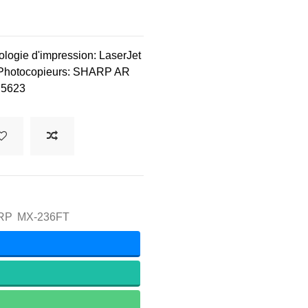
ogie d'impression: LaserJet
es Photocopieurs: SHARP AR
 5623
ARP
MX-236FT