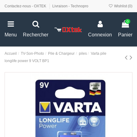
Contactez-nous - OXTEK
Livraison - Technopro
Wishlist (
0
)
0
Menu
Rechercher
Connexion
Panier
Accueil
TV-Son-Photo
Pile & Chargeur
piles
Varta pile
longlife power 9 VOLT BP1