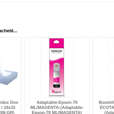
acheté...
hidoc Dos
Adaptable-Epson-70
Bouteil
 / 24x32
ML/MAGENTA-(Adaptable-
ECOTAN
209-GR)
Epson-70 ML/MAGENTA)
(Ada