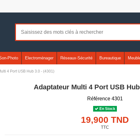
Son-Photo
Electroménager
Réseaux-Sécurité
Bureautique
Meuble
ulti 4 Port USB Hub 3.0 - (4301)
Adaptateur Multi 4 Port USB Hub 
Référence
4301
En Stock
19,900 TND
TTC