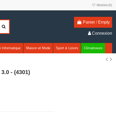
Wishlist (
0
)
Panier
/
Empty
Connexion
 Informatique
Maison et Mode
Sport & Loisirs
Climatiseurs
3.0 - (4301)