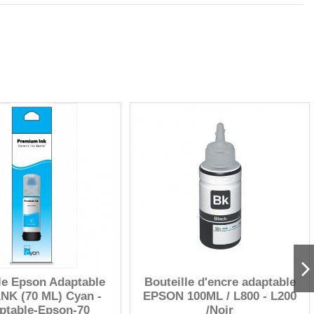
le Epson Adaptable
Bouteille d'encre adaptable
K (70 ML) Cyan -
EPSON 100ML / L800 - L200
ptable-Epson-70
/Noir