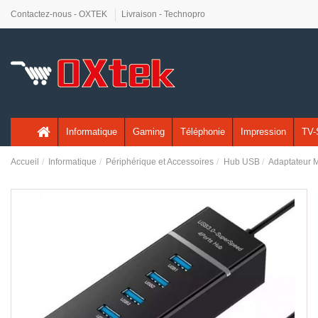
Contactez-nous - OXTEK
Livraison - Technopro
Informatique
Gaming
Téléphonie
Impression
TV-
Accueil
Informatique
Périphérique et Accessoires
Hub USB
Adaptateur M