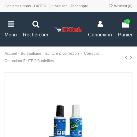
Contactez-nous - OXTEK
Livraison - Technopro
Wishlist (
0
)
0
Menu
Rechercher
Connexion
Panier
Accueil
Bureautique
Ecriture & correction
Correction
Correcteur ELITE 2 Bouteilles