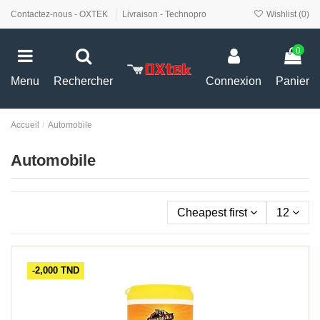
Contactez-nous - OXTEK
Livraison - Technopro
Wishlist (
0
)
0
Menu
Rechercher
Connexion
Panier
Accueil
Automobile
Automobile
Cheapest first
12
-2,000 TND