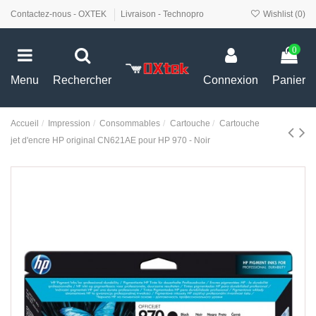
Contactez-nous - OXTEK
Livraison - Technopro
Wishlist (
0
)
0
Menu
Rechercher
Connexion
Panier
Accueil
Impression
Consommables
Cartouche
Cartouche
jet d'encre HP original CN621AE pour HP 970 - Noir