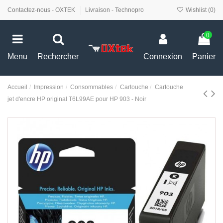
Contactez-nous - OXTEK
Livraison - Technopro
Wishlist (
0
)
0
Menu
Rechercher
Connexion
Panier
Accueil
Impression
Consommables
Cartouche
Cartouche
jet d'encre HP original T6L99AE pour HP 903 - Noir