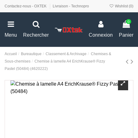
Contactez-nous - OXTEK
Livraison - Technopro
Wishlist (
0
)
0
Menu
Rechercher
Connexion
Panier
Accueil
Bureautique
Classement & Archivage
Chemises &
Sous-chemises
Chemise à lamelle A4 ErichKrause® Fizzy
Pastel (50484) (4620222)