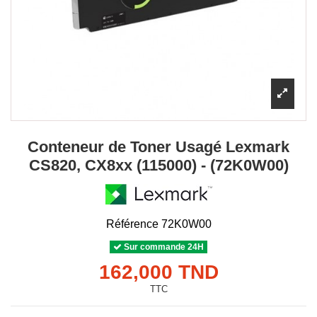
Conteneur de Toner Usagé Lexmark
CS820, CX8xx (115000) - (72K0W00)
Référence
72K0W00
Sur commande 24H
162,000 TND
TTC