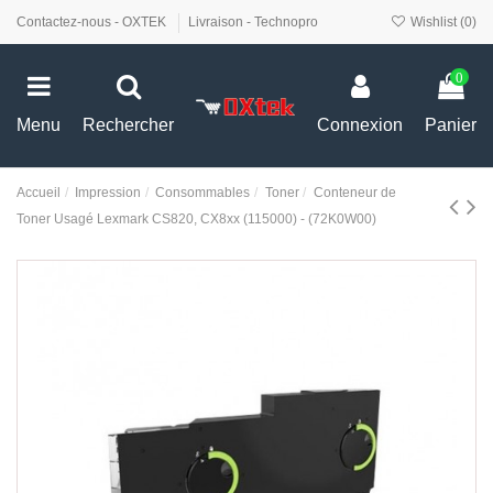
Contactez-nous - OXTEK
Livraison - Technopro
Wishlist (
0
)
0
Menu
Rechercher
Connexion
Panier
Accueil
Impression
Consommables
Toner
Conteneur de
Toner Usagé Lexmark CS820, CX8xx (115000) - (72K0W00)