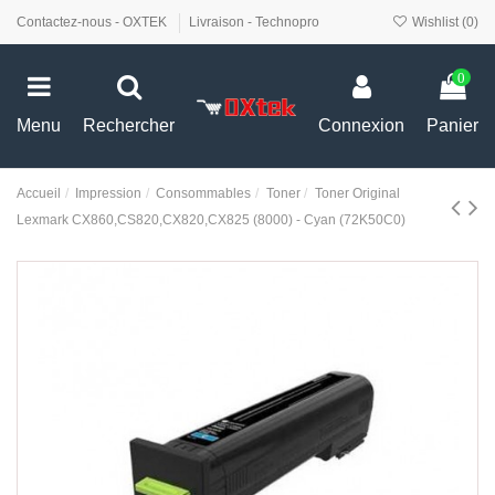
Contactez-nous - OXTEK
Livraison - Technopro
Wishlist (
0
)
0
Menu
Rechercher
Connexion
Panier
Accueil
Impression
Consommables
Toner
Toner Original
Lexmark CX860,CS820,CX820,CX825 (8000) - Cyan (72K50C0)