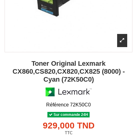
Toner Original Lexmark
CX860,CS820,CX820,CX825 (8000) -
Cyan (72K50C0)
Référence
72K50C0
Sur commande 24H
929,000 TND
TTC