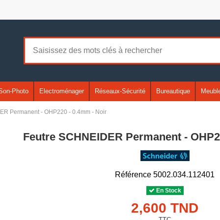
Son-Photo
Electroménager
Réseaux-Sécurité
Bureautique
Meuble
R Permanent - OHP220 - 0.4mm - Noir
Feutre SCHNEIDER Permanent - OHP22
Référence
5002.034.112401
En Stock
2,600 TND
TTC