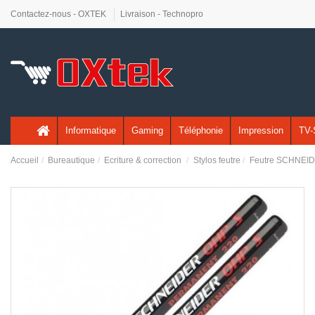
Contactez-nous - OXTEK
Livraison - Technopro
Informatique
Gaming
Téléphonie
Impression
TV-
Accueil
Bureautique
Ecriture & correction
Stylos feutre
Feutre SCHNEIDE