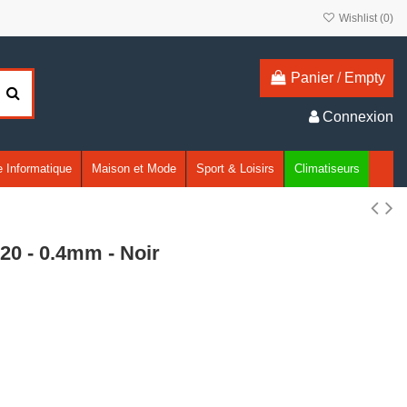
Wishlist (
0
)
Panier
/
Empty
Connexion
 Informatique
Maison et Mode
Sport & Loisirs
Climatiseurs
0 - 0.4mm - Noir