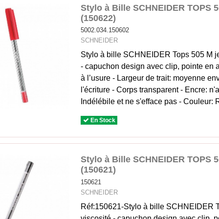
Stylo à Bille SCHNEIDER TOPS 
(150622)
5002.034.150602
SCHNEIDER
Stylo à bille SCHNEIDER Tops 505 M jet
- capuchon design avec clip, pointe en a
à l’usure - Largeur de trait: moyenne en
l'écriture - Corps transparent - Encre: n
Indélébile et ne s'efface pas - Couleur: 
En Stock
Stylo à Bille SCHNEIDER TOPS 5
(150621)
150621
SCHNEIDER
Réf:150621-Stylo à bille SCHNEIDER To
viscosité - capuchon design avec clip, p