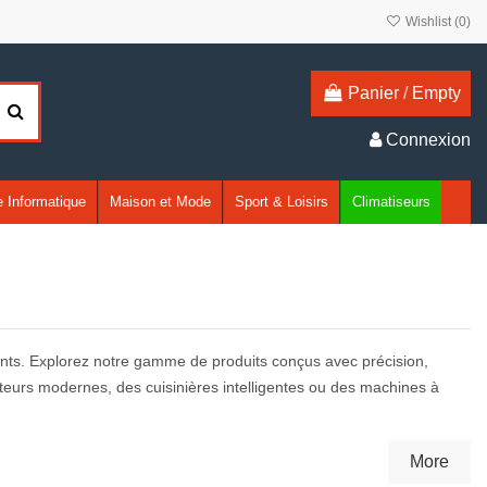
Wishlist (
0
)
Panier
/
Empty
Connexion
 Informatique
Maison et Mode
Sport & Loisirs
Climatiseurs
nts. Explorez notre gamme de produits conçus avec précision,
érateurs modernes, des cuisinières intelligentes ou des machines à
More