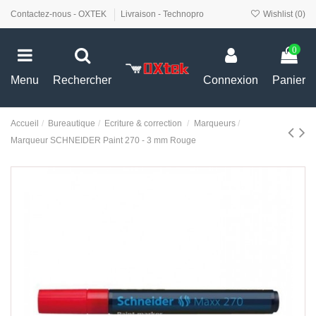
Contactez-nous - OXTEK
Livraison - Technopro
Wishlist (
0
)
0
Menu
Rechercher
Connexion
Panier
Accueil
Bureautique
Ecriture & correction
Marqueurs
Marqueur SCHNEIDER Paint 270 - 3 mm Rouge