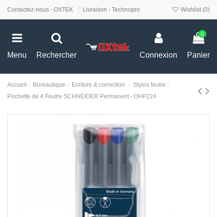
Contactez-nous - OXTEK
Livraison - Technopro
Wishlist (
0
)
0
Menu
Rechercher
Connexion
Panier
Accueil
Bureautique
Ecriture & correction
Stylos feutre
Pochette de 4 Feutre SCHNEIDER Permanent - OHP224