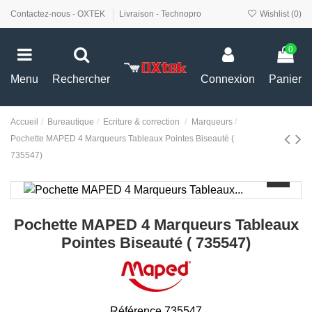
Contactez-nous - OXTEK
Livraison - Technopro
Wishlist (
0
)
0
Menu
Rechercher
Connexion
Panier
Accueil
Bureautique
Ecriture & correction
Marqueurs
Pochette MAPED 4 Marqueurs Tableaux Pointes Biseauté (
735547)
Pochette MAPED 4 Marqueurs Tableaux
Pointes Biseauté ( 735547)
Référence
735547