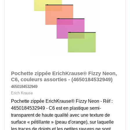
Pochette zippée ErichKrause® Fizzy Neon,
C6, couleurs assorties - (4650184532949)
4650184532949
Erich Krause
Pochette zippée ErichKrause® Fizzy Neon - Réf :
4650184532949 - C6 est en plastique semi-
transparent de haute qualité avec une texture de
surface « pétillante » (peau d'orange), sur laquelle
les traces de doigts et les petites rayures ne sont