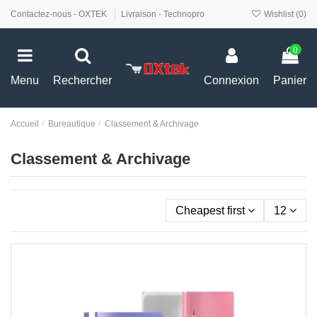
Contactez-nous - OXTEK
Livraison - Technopro
Wishlist (
0
)
0
Menu
Rechercher
Connexion
Panier
Accueil
Bureautique
Classement & Archivage
Classement & Archivage
Cheapest first
12