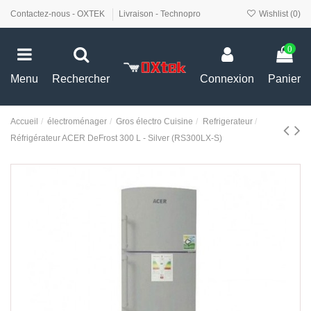
Contactez-nous - OXTEK
Livraison - Technopro
Wishlist (
0
)
0
Menu
Rechercher
Connexion
Panier
Accueil
électroménager
Gros électro Cuisine
Refrigerateur
Réfrigérateur ACER DeFrost 300 L - Silver (RS300LX-S)