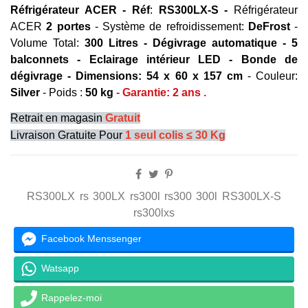
Réfrigérateur
ACER -
Réf
:
RS300LX-S -
Réfrigérateur
ACER
2 portes
- Système de refroidissement:
DeFrost
-
Volume Total:
300 Litres
- Dégivrage automatique - 5
balconnets - Eclairage intérieur LED - Bonde de
dégivrage - Dimensions: 54 x 60 x 157 cm
- Couleur:
Silver
- Poids :
50 kg
-
Garantie: 2 ans .
Retrait en magasin
Gratuit
Livraison Gratuite Pour
1 seul colis ≤ 30 Kg
RS300LX
rs
300LX
rs300l
rs300
300l
RS300LX-S
rs300lxs
Facebook Menssenger
Watsapp
Rappelez-moi