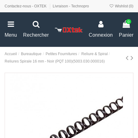
Contactez-nous - OXTEK
Livraison - Technopro
Wishlist (
0
)
0
Menu
Rechercher
Connexion
Panier
Accueil
Bureautique
Petites Fournitures
Reliure & Spiral
Reliures Spirale 16 mm - Noir (PQT 100)(5003.030.000016)