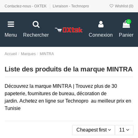
Contactez-nous - OXTEK
Livraison - Technopro
Wishlist (
0
)
0
Menu
Rechercher
Connexion
Panier
Accueil
Marques
MINTRA
Liste des produits de la marque MINTRA
Découvrez la marque MINTRA
|
Trouvez plus de 30
papeterie, fournitures de bureau, décoration de
jardin.
Achetez en ligne sur Technopro
au meilleur prix en
Tunisie
Cheapest first
11