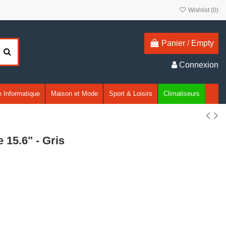
Wishlist (
0
)
Panier
/
Empty
Connexion
 Informatique
Maison et Mode
Sport & Loisirs
Climatiseurs
15.6" - Gris