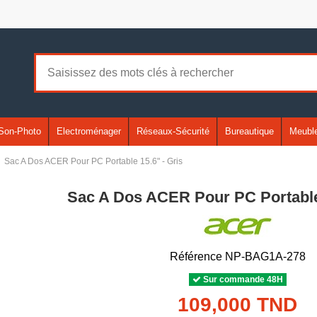
Son-Photo
Electroménager
Réseaux-Sécurité
Bureautique
Meuble
Sac A Dos ACER Pour PC Portable 15.6" - Gris
Sac A Dos ACER Pour PC Portable 
Référence
NP-BAG1A-278
Sur commande 48H
109,000 TND