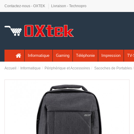
Contactez-nous - OXTEK
Livraison - Technopro
Informatique
Gaming
Téléphonie
Impression
TV-
Accueil
Informatique
Périphérique et Accessoires
Sacoches de Portables