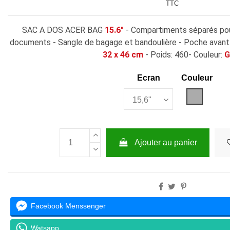
TTC
SAC A DOS ACER BAG
15.6"
- Compartiments séparés po
documents - Sangle de bagage et bandoulière - Poche avant 
32 x 46 cm
- Poids: 460- Couleur:
G
Ecran
Couleur
Gris
Ajouter au panier
Facebook Menssenger
Watsapp