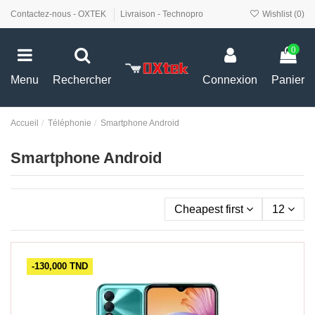
Contactez-nous - OXTEK
Livraison - Technopro
Wishlist (
0
)
0
Menu
Rechercher
Connexion
Panier
Accueil
Téléphonie
Smartphone Android
Smartphone Android
Cheapest first
12
-130,000 TND