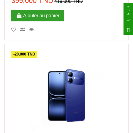
399,000 TND
419,000 TND
FILTRER
Ajouter au panier
-20,000 TND