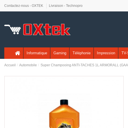
Contactez-nous - OXTEK
Livraison - Technopro
Informatique
Gaming
Téléphonie
Impression
TV-
Accueil
Automobile
Super Champooing ANTI-TACHES 1L ARMORALL (GA