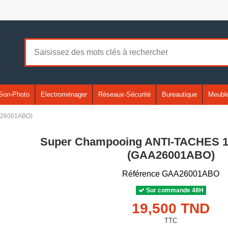
Son-Photo
Electroménager
Réseaux-Sécurité
Bureautique
Meuble
A26001ABO)
Super Champooing ANTI-TACHES
(GAA26001ABO)
Référence
GAA26001ABO
Sur commande 48H
19,500 TND
TTC