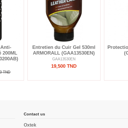
 Anti-
Entretien du Cuir Gel 530ml
Protecti
té 200ML
ARMORALL (GAA13530EN)
(
0200AB)
GAA13530EN
19,500 TND
00 TND
Contact us
Oxtek