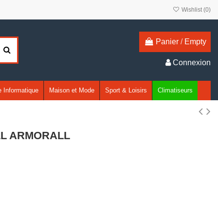
Wishlist (
0
)
Panier
/
Empty
Connexion
 Informatique
Maison et Mode
Sport & Loisirs
Climatiseurs
 1L ARMORALL