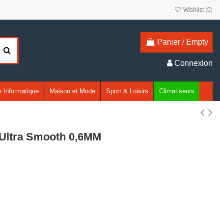
Wishlist (
0
)
Panier
/
Empty
Connexion
 Informatique
Maison et Mode
Sport & Loisirs
Climatiseurs
Ultra Smooth 0,6MM