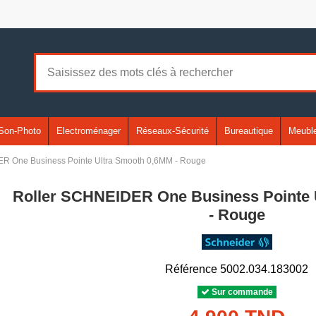
Son-Photo
Electroménager
Réseaux-Sécurité
Bureautique
Meuble
R One Business Pointe Ultra Smooth 0,6MM - Rouge
Roller SCHNEIDER One Business Pointe 
- Rouge
Référence
5002.034.183002
Sur commande