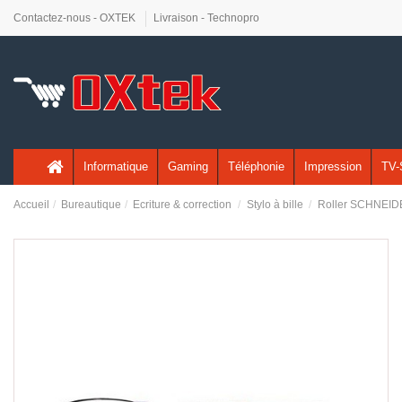
Contactez-nous - OXTEK
Livraison - Technopro
Informatique
Gaming
Téléphonie
Impression
TV-
Accueil
Bureautique
Ecriture & correction
Stylo à bille
Roller SCHNEIDE