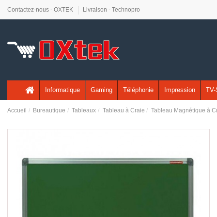
Contactez-nous - OXTEK
Livraison - Technopro
Informatique
Gaming
Téléphonie
Impression
TV-
Accueil
Bureautique
Tableaux
Tableau à Craie
Tableau Magnétique à 