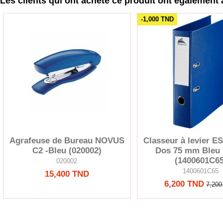
Les clients qui ont acheté ce produit ont également 
-1,000 TND
Agrafeuse de Bureau NOVUS
Classeur à levier 
C2 -Bleu (020002)
Dos 75 mm Bleu
(1400601C65
020002
1400601C65
15,400 TND
6,200 TND
7,20