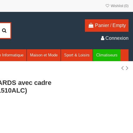
Wishlist (
0
)
Panier
/
Empty
Connexion
 Informatique
Maison et Mode
Sport & Loisirs
Climatiseurs
ARDS avec cadre
1510ALC)