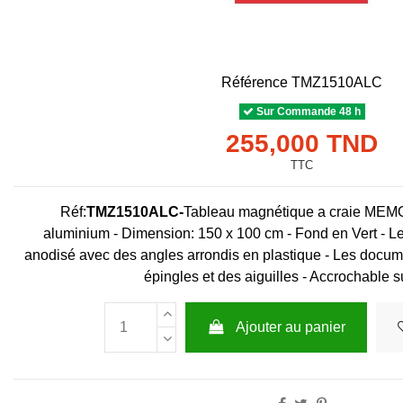
Référence
TMZ1510ALC
Sur Commande 48 h
255,000 TND
TTC
Réf:
TMZ1510ALC-
Tableau magnétique a craie ME
aluminium - Dimension: 150 x 100 cm - Fond en Vert - L
anodisé avec des angles arrondis en plastique - Les docum
épingles et des aiguilles - Accrochable 
Ajouter au panier