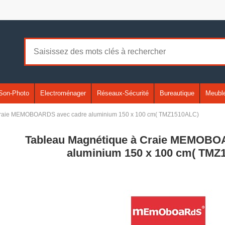
Son-Photo
Electroménager
Réseaux-Sécurité
Bureautique
Meuble
Craie MEMOBOARDS avec cadre aluminium 150 x 100 cm( TMZ1510ALC)
Tableau Magnétique à Craie MEMOBO
aluminium 150 x 100 cm( TMZ