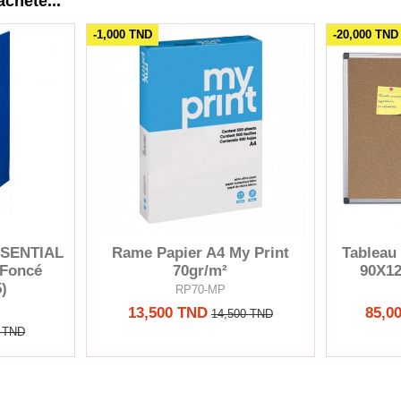
acheté...
-1,000 TND
-20,000 TND
ESSENTIAL
Rame Papier A4 My Print
Tableau
 Foncé
70gr/m²
90X12
)
RP70-MP
13,500 TND
85,0
14,500 TND
0 TND