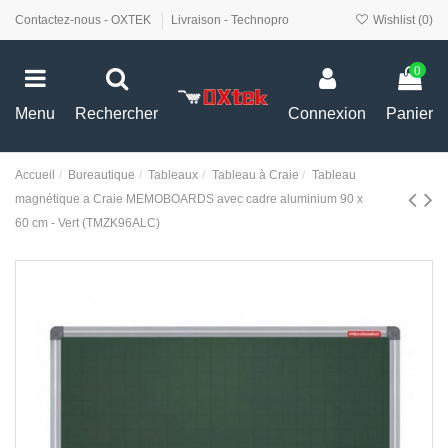
Contactez-nous - OXTEK
Livraison - Technopro
Wishlist (
0
)
0
Menu
Rechercher
Connexion
Panier
Accueil
Bureautique
Tableaux
Tableau à Craie
Tableau
magnétique a Craie MEMOBOARDS avec cadre aluminium 90 x
60 cm - Vert (TMZK96ALC)