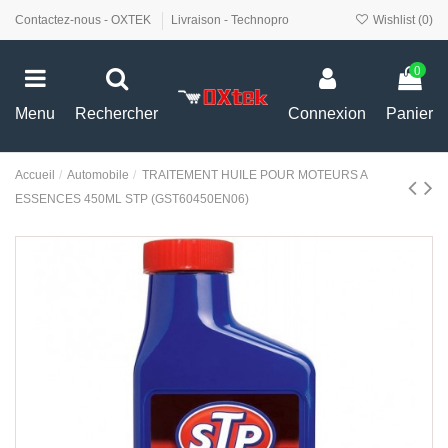
Contactez-nous - OXTEK
Livraison - Technopro
Wishlist (
0
)
0
Menu
Rechercher
Connexion
Panier
Accueil
Automobile
TRAITEMENT HUILE POUR MOTEURS A
ESSENCES 450ML STP (GST60450EN06)