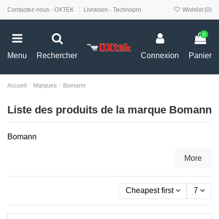
Contactez-nous - OXTEK
Livraison - Technopro
Wishlist (
0
)
0
Menu
Rechercher
Connexion
Panier
Accueil
Marques
Bomann
Liste des produits de la marque Bomann
Bomann
More
Cheapest first
7