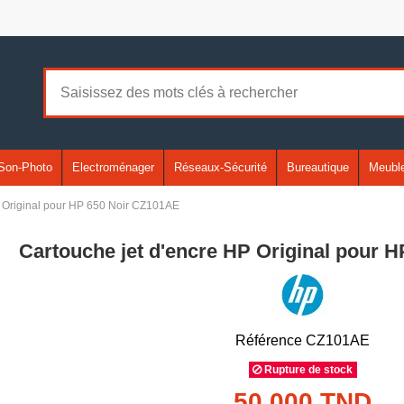
Son-Photo
Electroménager
Réseaux-Sécurité
Bureautique
Meuble
P Original pour HP 650 Noir CZ101AE
Cartouche jet d'encre HP Original pour 
Référence
CZ101AE
Rupture de stock
50,000 TND