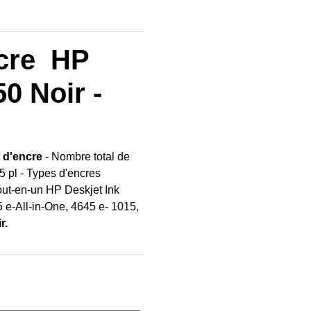
ncre HP
0 Noir -
 d'encre
- Nombre total de
5 pl - Types d'encres
out-en-un HP Deskjet Ink
 e-All-in-One, 4645 e- 1015,
r.