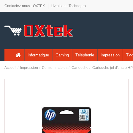
Contactez-nous - OXTEK
Livraison - Technopro
Informatique
Gaming
Téléphonie
Impression
TV-
Accueil
Impression
Consommables
Cartouche
Cartouche jet d'encre H