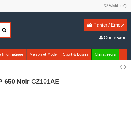
Wishlist (
0
)
Panier
/
Empty
Connexion
 Informatique
Maison et Mode
Sport & Loisirs
Climatiseurs
HP 650 Noir CZ101AE