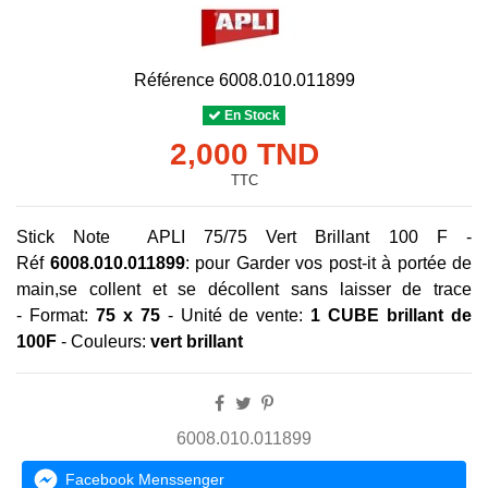
Référence
6008.010.011899
En Stock
2,000 TND
TTC
Stick Note APLI 75/75 Vert Brillant 100 F -
Réf
6008.010.011899
:
pour Garder vos post-it à portée de
main,se collent et se décollent sans laisser de trace
- Format:
75
x 75
-
Unité de vente:
1 CUBE brillant de
100F
-
Couleurs:
vert brillant
6008.010.011899
Facebook Menssenger