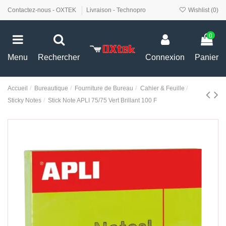
Contactez-nous - OXTEK
Livraison - Technopro
Wishlist (
0
)
0
Menu
Rechercher
Connexion
Panier
Accueil
Bureautique
Fourniture de Bureau
Cahier & Feuille
Sticky Notes
Stick Note APLI 75/75 Vert Brillant 100 F