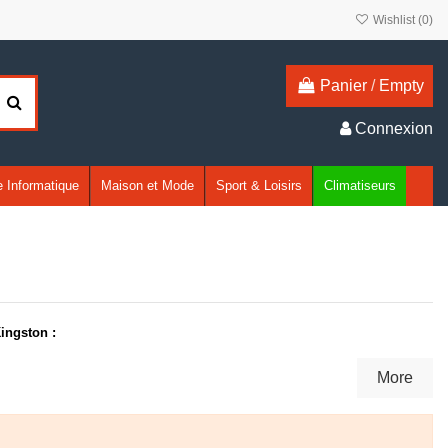
Wishlist (
0
)
Panier
/
Empty
Connexion
 Informatique
Maison et Mode
Sport & Loisirs
Climatiseurs
ingston :
More