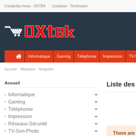
Contactez-nous - OXTEK
Livraison - Technopro
Informatique
Gaming
Téléphonie
Impression
TV-
Accueil
Marques
Kingston
Accueil
Liste des
Informatique
Gaming
Téléphonie
Impression
Réseaux-Sécurité
TV-Son-Photo
There are