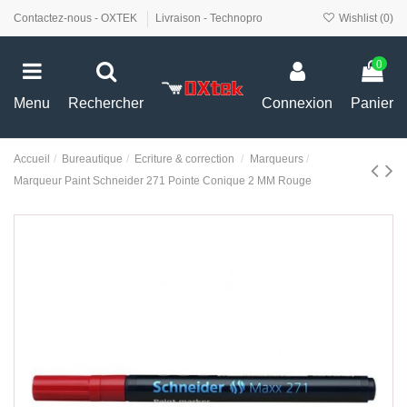
Contactez-nous - OXTEK
Livraison - Technopro
Wishlist (
0
)
0
Menu
Rechercher
Connexion
Panier
Accueil
Bureautique
Ecriture & correction
Marqueurs
Marqueur Paint Schneider 271 Pointe Conique 2 MM Rouge