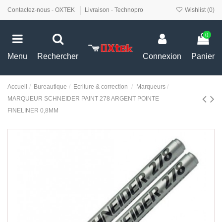
Contactez-nous - OXTEK
Livraison - Technopro
Wishlist (
0
)
0
Menu
Rechercher
Connexion
Panier
Accueil
Bureautique
Ecriture & correction
Marqueurs
MARQUEUR SCHNEIDER PAINT 278 ARGENT POINTE
FINELINER 0,8MM