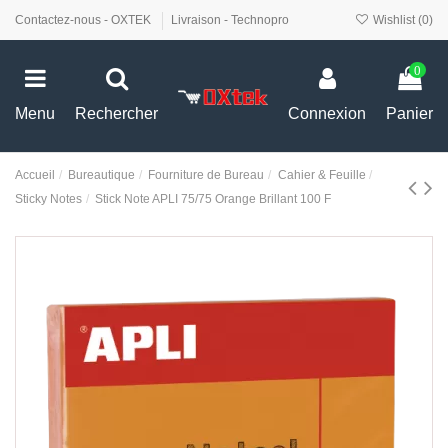
Contactez-nous - OXTEK
Livraison - Technopro
Wishlist (
0
)
0
Menu
Rechercher
Connexion
Panier
Accueil
Bureautique
Fourniture de Bureau
Cahier & Feuille
Sticky Notes
Stick Note APLI 75/75 Orange Brillant 100 F