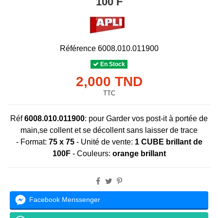
100 F
Référence
6008.010.011900
En Stock
2,000 TND
TTC
Réf
6008.010.011900
:
pour Garder vos post-it à portée de
main,se collent et se décollent sans laisser de trace
- Format:
75
x 75
-
Unité de vente:
1 CUBE brillant de
100F
-
Couleurs:
orange brillant
Facebook Menssenger