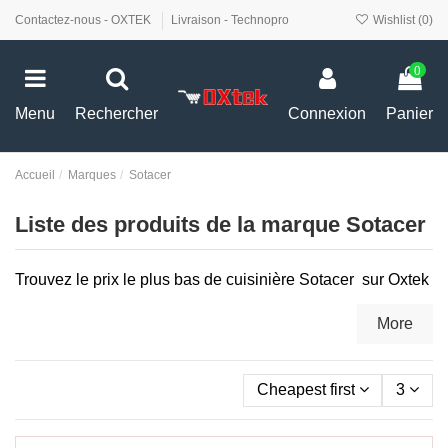
Contactez-nous - OXTEK
Livraison - Technopro
Wishlist (
0
)
0
Menu
Rechercher
Connexion
Panier
Accueil
Marques
Sotacer
Liste des produits de la marque Sotacer
Trouvez le prix le plus bas de cuisinière
Sotacer
sur Oxtek
More
Cheapest first
3