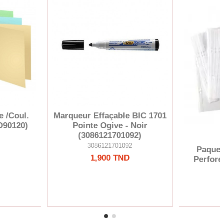
 /Coul.
Marqueur Effaçable BIC 1701
O90120)
Pointe Ogive - Noir
(3086121701092)
3086121701092
Paque
1,900 TND
Perfo