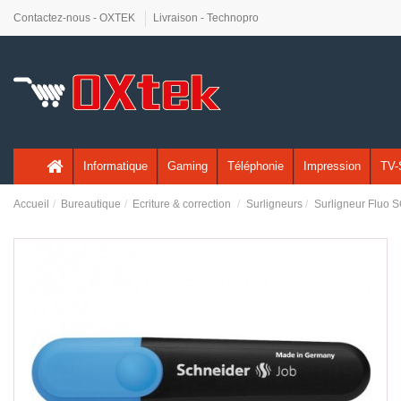
Contactez-nous - OXTEK
Livraison - Technopro
Informatique
Gaming
Téléphonie
Impression
TV-
Accueil
Bureautique
Ecriture & correction
Surligneurs
Surligneur Fluo