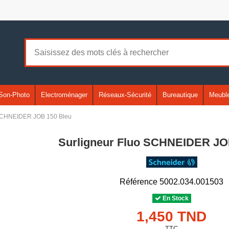
Son-Photo
Electroménager
Réseaux-Sécurité
Bureautique
Meuble
 SCHNEIDER JOB 150 Bleu
Surligneur Fluo SCHNEIDER JO
Référence
5002.034.001503
En Stock
1,450 TND
TTC