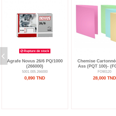
Rupture de stock
Agrafe Novus 26/6 PQ/1000
Chemise Cartonnée
(266000)
Ass (PQT 100)- (F
5001.005.266000
FO90120
0,890 TND
28,000 TND