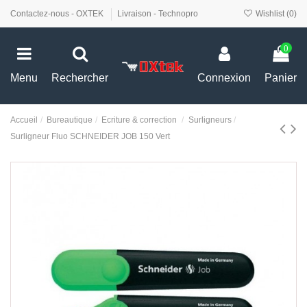
Contactez-nous - OXTEK
Livraison - Technopro
Wishlist (
0
)
0
Menu
Rechercher
Connexion
Panier
Accueil
Bureautique
Ecriture & correction
Surligneurs
Surligneur Fluo SCHNEIDER JOB 150 Vert